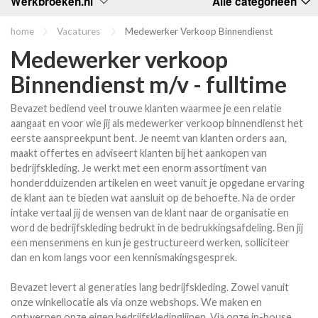
Werkbroeken.nl
Alle categorieën
home
Vacatures
Medewerker Verkoop Binnendienst
Medewerker verkoop
Binnendienst m/v - fulltime
Bevazet bediend veel trouwe klanten waarmee je een relatie
aangaat en voor wie jij als medewerker verkoop binnendienst het
eerste aanspreekpunt bent. Je neemt van klanten orders aan,
maakt offertes en adviseert klanten bij het aankopen van
bedrijfskleding. Je werkt met een enorm assortiment van
honderdduizenden artikelen en weet vanuit je opgedane ervaring
de klant aan te bieden wat aansluit op de behoefte. Na de order
intake vertaal jij de wensen van de klant naar de organisatie en
word de bedrijfskleding bedrukt in de bedrukkingsafdeling. Ben jij
een mensenmens en kun je gestructureerd werken, solliciteer
dan en kom langs voor een kennismakingsgesprek.
Bevazet levert al generaties lang bedrijfskleding. Zowel vanuit
onze winkellocatie als via onze webshops. We maken en
ontwerpen onze eigen bedrijfskledinglijnen. Via onze in-house