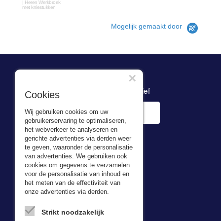
| Heren Werkbroek
met kniestukken
Mogelijk gemaakt door
×
Inschrijven nieuwsbrief
Cookies
Wij gebruiken cookies om uw
gebruikerservaring te optimaliseren,
het webverkeer te analyseren en
gerichte advertenties via derden weer
te geven, waaronder de personalisatie
van advertenties. We gebruiken ook
cookies om gegevens te verzamelen
voor de personalisatie van inhoud en
Adresgegevens
het meten van de effectiviteit van
onze advertenties via derden.
Bas van Zessen
Kerkweg 5,
Strikt noodzakelijk