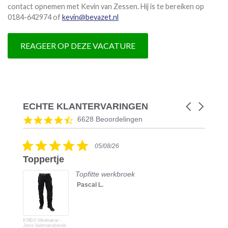
contact opnemen met Kevin van Zessen. Hij is te bereiken op
0184-642974 of
kevin@bevazet.nl
REAGEER OP DEZE VACATURE
ECHTE KLANTERVARINGEN
Carousel
arrows
Reviews
4.5
6628 Beoordelingen
carousel
star
rating
5.0
05/08/26
star
Toppertje
rating
Topfitte werkbroek
Pascal L.
KRB® Workwear -
Jens Vakmansbroek