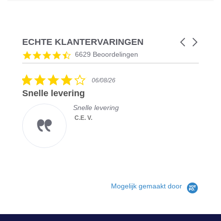
ECHTE KLANTERVARINGEN
Carousel
arrows
Reviews
4.5
6629 Beoordelingen
carousel
star
rating
4.0
06/08/26
star
Snelle levering
rating
Snelle levering
C.E. V.
Mogelijk gemaakt door