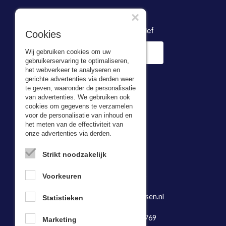
×
Inschrijven nieuwsbrief
Cookies
Wij gebruiken cookies om uw
gebruikerservaring te optimaliseren,
het webverkeer te analyseren en
gerichte advertenties via derden weer
te geven, waaronder de personalisatie
van advertenties. We gebruiken ook
cookies om gegevens te verzamelen
voor de personalisatie van inhoud en
Adresgegevens
het meten van de effectiviteit van
onze advertenties via derden.
Bas van Zessen
Kerkweg 5,
Strikt noodzakelijk
2974 LH Brandwijk
Tel: 0184-64 25 25
Voorkeuren
Fax: 0184-641888
E-mail: info@basvanzessen.nl
Statistieken
KvK-nummer: 23048769
Marketing