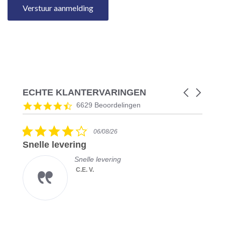
Verstuur aanmelding
ECHTE KLANTERVARINGEN
Carousel
arrows
Reviews
4.5
6629 Beoordelingen
carousel
star
rating
4.0
06/08/26
star
Snelle levering
rating
Snelle levering
C.E. V.