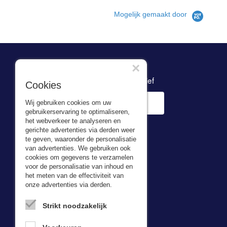
Mogelijk gemaakt door
×
Inschrijven nieuwsbrief
Cookies
Wij gebruiken cookies om uw
gebruikerservaring te optimaliseren,
het webverkeer te analyseren en
gerichte advertenties via derden weer
te geven, waaronder de personalisatie
van advertenties. We gebruiken ook
cookies om gegevens te verzamelen
voor de personalisatie van inhoud en
Adresgegevens
het meten van de effectiviteit van
onze advertenties via derden.
Bas van Zessen
Kerkweg 5,
Strikt noodzakelijk
2974 LH Brandwijk
Tel: 0184-64 25 25